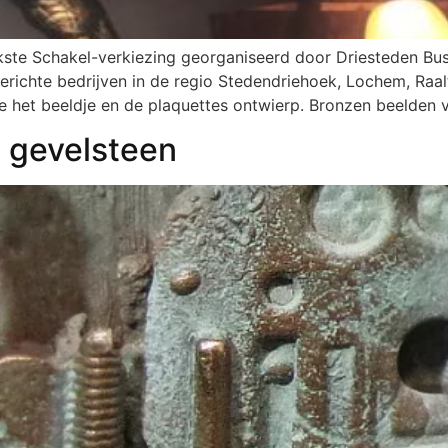
kste Schakel-verkiezing georganiseerd door Driesteden Bus
gerichte bedrijven in de regio Stedendriehoek, Lochem, Ra
e het beeldje en de plaquettes ontwierp. Bronzen beelden
 gevelsteen