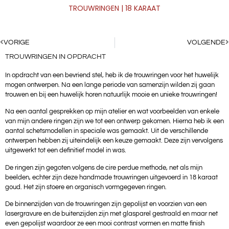
TROUWRINGEN | 18 KARAAT
0
€
0,00
VORIGE
VOLGENDE
MAURICE DEN BOER
TROUWRINGEN IN OPDRACHT
In opdracht van een bevriend stel, heb ik de trouwringen voor het huwelijk
mogen ontwerpen. Na een lange periode van samenzijn wilden zij gaan
trouwen en bij een huwelijk horen natuurlijk mooie en unieke trouwringen!
Na een aantal gesprekken op mijn atelier en wat voorbeelden van enkele
van mijn andere ringen zijn we tot een ontwerp gekomen. Hierna heb ik een
aantal schetsmodellen in speciale was gemaakt. Uit de verschillende
ontwerpen hebben zij uiteindelijk een keuze gemaakt. Deze zijn vervolgens
uitgewerkt tot een definitief model in was.
De ringen zijn gegoten volgens de cire perdue methode, net als mijn
beelden, echter zijn deze handmade trouwringen uitgevoerd in 18 karaat
goud. Het zijn stoere en organisch vormgegeven ringen.
De binnenzijden van de trouwringen zijn gepolijst en voorzien van een
lasergravure en de buitenzijden zijn met glasparel gestraald en maar net
even gepolijst waardoor ze een mooi contrast vormen en matte finish