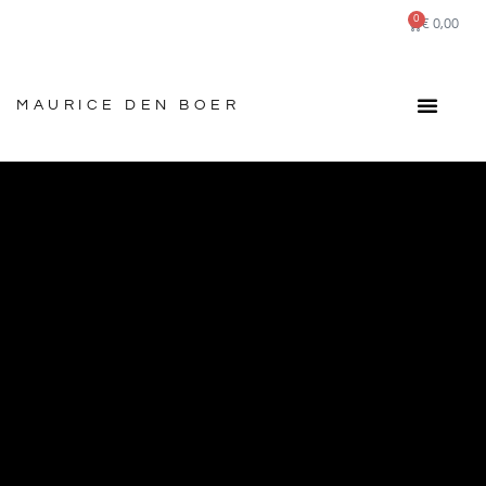
0
€
0,00
MAURICE DEN BOER
ULU KORA BEE