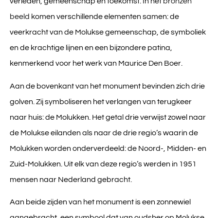
verleden, gemeenschap en toekomst. In het
bronzen
beeld
komen verschillende elementen samen: de
veerkracht van de Molukse gemeenschap,
de symboliek
en de krachtige lijnen en een
bijzondere patina
,
kenmerkend voor het werk van
Maurice Den Boer
.
Aan de bovenkant van het monument bevinden zich
drie
golven
. Zij symboliseren het verlangen van terugkeer
naar huis: de Molukken. Het getal drie verwijst zowel naar
de Molukse eilanden als naar de drie regio’s waarin de
Molukken worden onderverdeeld: de Noord-, Midden- en
Zuid-Molukken. Uit elk van deze regio’s werden in 1951
mensen naar Nederland gebracht.
Aan beide zijden van het monument is een
zonnewiel
aangebracht, een symbool dat van oudsher op Molukse