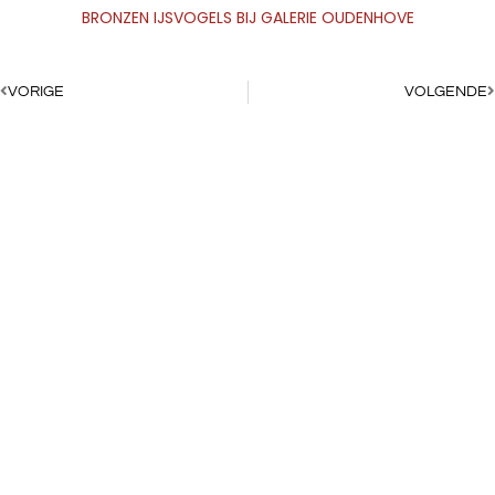
BRONZEN IJSVOGELS BIJ GALERIE OUDENHOVE
0
€
0,00
VORIGE
VOLGENDE
MAURICE DEN BOER
Bronzen ijsvogels in Epe | IJsvogels in
brons
Bij
galerie Oudenhove
in Epe zijn naast de bronzen
paardenbeeldjes weer prachtige nieuwe ijsvogels te zien van
Maurice Den Boer. De bronzen beeldjes zijn uitegevoerd met
een
bijzondere blauwe patina
. We hopen dat ook deze
ijsvogeltjes snel de deur uit zullen ‘vliegen’!
Geniet in alle rust van Kunst en natuur