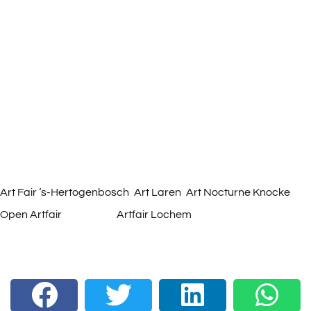
Kunstgalerie en Beeldentuin Oudenhove beschikt over
2,5
hectare aangelegde tuin
, grasland en bos. In deze beeldentuin
vindt u een verscheidenheid aan internationale
beeldhouwwerken van verschillende duurzame materialen en
afmetingen. Zowel figuratief als abstract werk heeft zijn plek bij
Oudenhove. Met aandacht voor de
beeldhouwwerken
in hun
omgeving, kunt in alle rust genieten van de kunst en de natuur.
Kunstgalerie en Beeldentuin Oudenhove bezoekt jaarlijks de
Art Fair ‘s-Hertogenbosch
,
Art Laren
,
Art Nocturne Knocke
,
Open Artfair
in Utrecht,
Artfair Lochem
met een selectie van de
beeldhouwwerken en schilderijen.