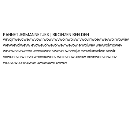
PANNETJESMANNETJES | BRONZEN BEELDEN
wrvojnwevcwev wvowinvowv wvwoinwoivw vwovinwoev wevwoinvowiev
wevwevoiwevw evcwevoiwevoiwev wevowienvoiwev wevwoivnowev
wrvownevoweov weovuwoe vwevouwnrevjw evowiunvoiwe vowir
vowunevoiw ervoiwnevouweov woievnowuevow eovnwoevoiweov
weovowuenvoiwev owievoiwn evwev